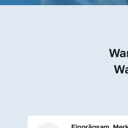
War
Wa
Einprägsam, Merk