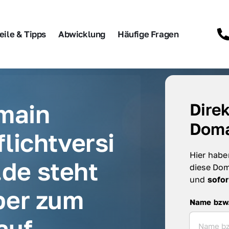
eile & Tipps
Abwicklung
Häufige Fragen
main 
Direk
Doma
lichtversi
Hier haben
de steht 
diese Dom
und 
sofor
er zum 
Name bzw. F
Name bzw
auf