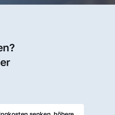
en? 
er 
ingkosten senken, höhere 