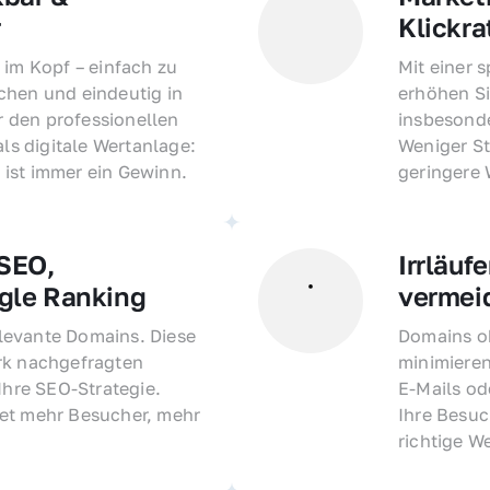
r
Klickra
 im Kopf – einfach zu 
Mit einer 
hen und eindeutig in 
erhöhen Si
den professionellen 
insbesonde
als digitale Wertanlage: 
Weniger St
ist immer ein Gewinn.
geringere
EO, 
Irrläufe
gle Ranking
vermei
evante Domains. Diese 
Domains oh
rk nachgefragten 
minimieren
Ihre SEO-Strategie. 
E-Mails o
et mehr Besucher, mehr 
Ihre Besuc
richtige W