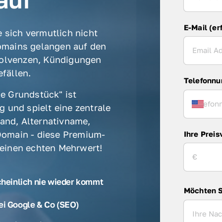
E-Mail (er
 sich vermutlich nicht 
mains gelangen auf den 
olvenzen, Kündigungen 
fällen. 
Telefonn
e Grundstück" ist 
 und spielt eine zentrale 
rand, Alternativname, 
omain - diese Premium-
Ihre Preis
 einen echten Mehrwert! 
cheinlich nie wieder kommt
Möchten S
ei Google & Co (SEO)