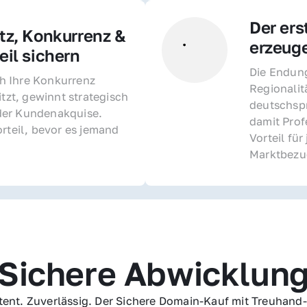
Der ers
z, Konkurrenz & 
erzeug
il sichern 
Die Endung 
 Ihre Konkurrenz 
Regionalit
itzt, gewinnt strategisch 
deutschspr
er Kundenakquise. 
damit Profe
rteil, bevor es jemand 
Vorteil fü
Marktbezu
Sichere Abwicklun
ent. Zuverlässig. Der Sichere Domain-Kauf mit Treuhand-