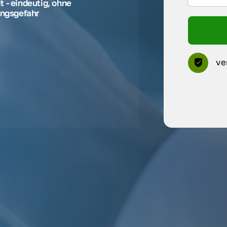
 - eindeutig, ohne
ngsgefahr
ve