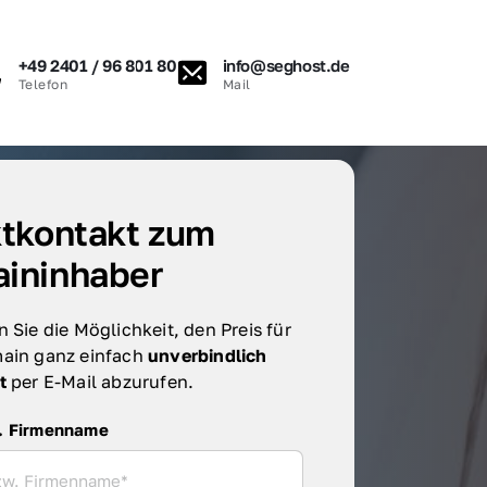
+49 2401 / 96 801 80
info@seghost.de
Telefon
Mail
tkontakt zum 
ininhaber
 Sie die Möglichkeit, den Preis für 
ain ganz einfach 
unverbindlich 
t 
per E-Mail abzurufen.
irmenname
. Firmenname